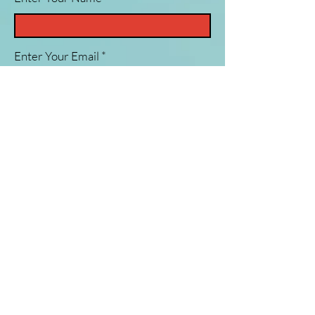
Enter Your Email
Enter Your Subject
Message
Submit