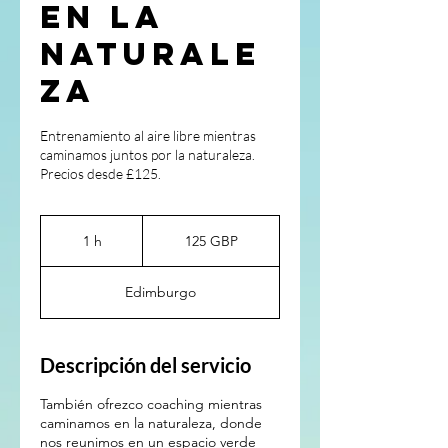
en la
naturale
za
Entrenamiento al aire libre mientras
caminamos juntos por la naturaleza.
Precios desde £125.
125
libras
1 h
1
125 GBP
esterlinas
Edimburgo
Descripción del servicio
También ofrezco coaching mientras
caminamos en la naturaleza, donde
nos reunimos en un espacio verde