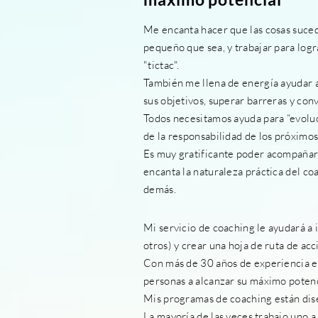
Me encanta hacer que las cosas suceda
pequeño que sea, y trabajar para logr
"tictac".
También me llena de energía ayudar a 
sus objetivos, superar barreras y con
Todos necesitamos ayuda para “evoluc
de la responsabilidad de los próximos
Es
muy gratificante poder acompañar 
encanta la naturaleza práctica del co
demás.
Mi servicio de coaching
le ayudará
a 
otros) y crear una hoja de ruta de acc
Con más de 30 años de experiencia 
personas a alcanzar su máximo potenc
Mis programas de coaching están dise
La mayoría de las veces
trabajo uno a