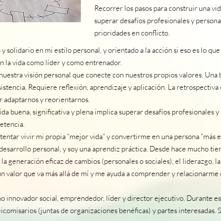
Recorrer los pasos para construir una vid
superar desafíos profesionales y persona
prioridades en conflicto.
 solidario en mi estilo personal, y orientado a la acción si eso es lo que
n la vida como líder y como entrenador.
nuestra visión personal que conecte con nuestros propios valores. Una 
rsistencia. Requiere reflexión, aprendizaje y aplicación. La retrospecti
r adaptarnos y reorientarnos.
ida buena, significativa y plena implica superar desafíos profesionales y
etencia.
intentar vivir mi propia “mejor vida” y convertirme en una persona “más e
desarrollo personal, y soy una aprendiz práctica. Desde hace mucho ti
la generación eficaz de cambios (personales o sociales), el liderazgo, 
n valor que va más allá de mí y me ayuda a comprender y relacionarme c
 innovador social, emprendedor, líder y director ejecutivo. Durante es
icomisarios (juntas de organizaciones benéficas) y partes interesadas. 