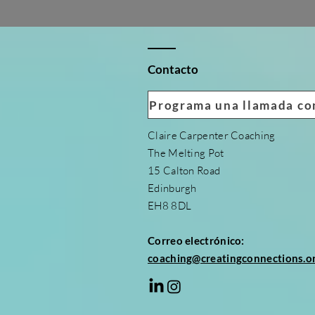
Contacto
Programa una llamada c
Claire Carpenter Coaching
The Melting Pot
15 Calton Road
Edinburgh
EH8 8DL
Correo electrónico:
coaching@creatingconnections.o