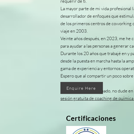
requerir de ti.
La mayor parte de mi vida profesional 
desarrollador de enfoques que estimula
de los primeros centros de coworking 
viaje en 2003.
Veinte años después, en 2023, me he co
para ayudar a las personas a generar c
Durante los 20 años que trabajé en y p
desde la puesta en marcha hasta la amp
gama de experiencia y entornos operati
Espero que al compartir un poco sobre l
como entrenador.
Enquire Here
Si cree que es lo adecuado, no dude en
sesión gratuita de coaching de química
Certificaciones