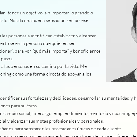
n, tener un objetivo, sin importar lo grande o
arlo. Nos da una buena sensación recibir ese
las personas a identificar, establecer y alcanzar
vertirse en la persona que quieren ser.
ionar”, para ver “qué más importa” y beneficiarnos
 pasos.
a las personas en su camino por la vida. Me
aching como una forma directa de apoyar a los
identificar sus fortalezas y debilidades, desarrollar su mentalidad y 
iones para su éxito.
en
cambio
social, liderazgo, emprendimiento, mentoría y coaching ej
ial y alcanzar sus metas profesionales y personales.
ñados para satisfacer las necesidades únicas de cada cliente.
 uno con personas: emprendedores, creadores de lugares, líderes de