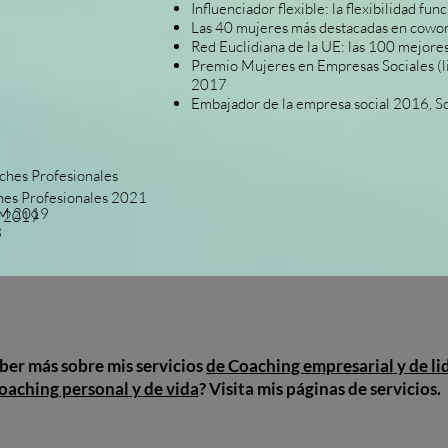
Influenciador flexible: la flexibilidad fu
Las 40 mujeres más destacadas en cowo
Red Euclidiana de la UE: las 100 mejor
Premio Mujeres en Empresas Sociales (list
2017
Embajador de la empresa social 2016, So
hes Profesionales
es Profesionales 2021
ILM 2019
M 2019
3
ber más sobre mis servicios
de Coaching empresarial y de l
oaching personal y de vida
? Visita mis páginas de servicios.