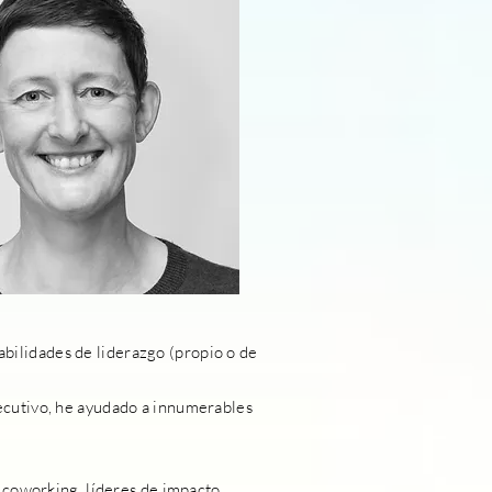
habilidades de liderazgo (propio o de
ecutivo, he ayudado a innumerables
 coworking, líderes de impacto