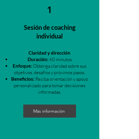
1
Sesión de coaching
individual
Claridad y dirección
Duración:
60 minutos
Enfoque:
Obtenga claridad sobre sus
objetivos, desafíos y próximos pasos.
Beneficios:
Reciba orientación y apoyo
personalizado para tomar decisiones
informadas.
Más información