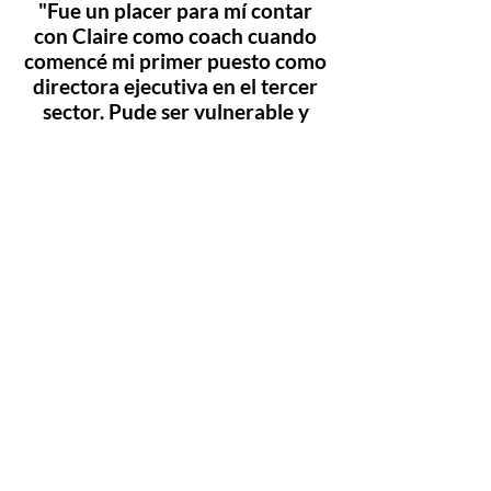
"Fue un placer para mí contar
con Claire como coach cuando
comencé mi primer puesto como
directora ejecutiva en el tercer
sector. Pude ser vulnerable y
compartir mis desafíos o
dificultades. Claire me ayudó a
mantener mi perspectiva y la
encontré muy presente,
comprensiva y comprensiva con
respecto a mi situación.
Recomiendo encarecidamente
trabajar con Claire a cualquiera
que necesite una caja de
resonancia y un intercambio de
ideas, modelos de negocios,
estrategias, etc."
Anna Liebman