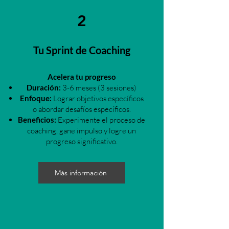
2
Tu Sprint de Coaching
Acelera tu progreso
Duración:
3-6 meses (3 sesiones)
Enfoque:
Lograr objetivos específicos
o abordar desafíos específicos.
Beneficios:
Experimente el proceso de
coaching, gane impulso y logre un
progreso significativo.
Más información