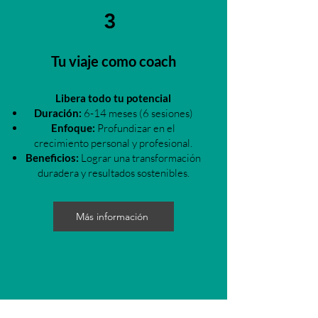
3
Tu viaje como coach
Libera todo tu potencial
Duración:
6-14 meses (6 sesiones)
Enfoque:
Profundizar en el
crecimiento personal y profesional.
Beneficios:
Lograr una transformación
duradera y resultados sostenibles.
Más información